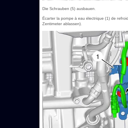
Die Schrauben (5) ausbauen.
Écarter la pompe à eau électrique (1) de refro
Zentimeter ablassen).