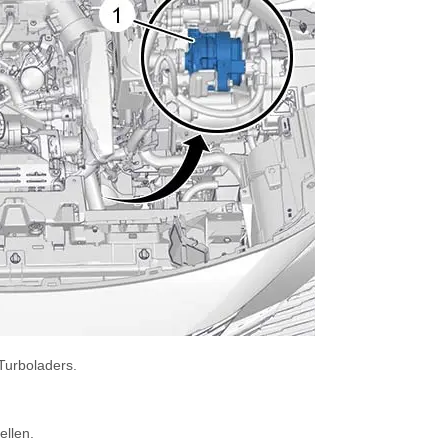
Turboladers.
llen.