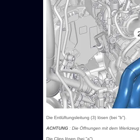
Die Entlüftungsleitung (3) lösen (bei "b").
ACHTUNG
: Die Öffnungen mit dem Werkzeug 
Die Clips lösen (bei "a").