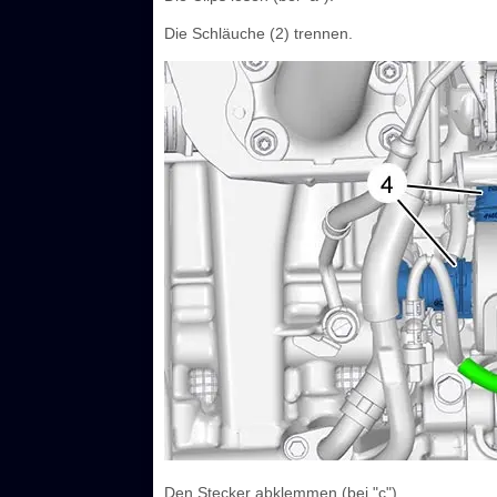
Die Schläuche (2) trennen.
Den Stecker abklemmen (bei "c").