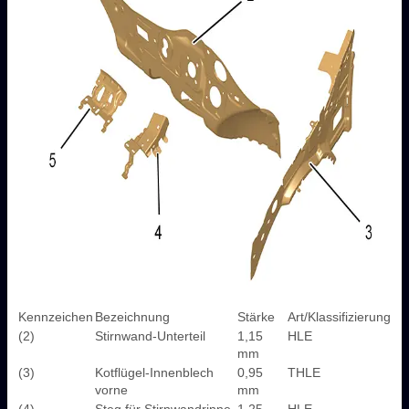
Kennzeichen
Bezeichnung
Stärke
Art/Klassifizierung
(2)
Stirnwand-Unterteil
1,15
HLE
mm
(3)
Kotflügel-Innenblech
0,95
THLE
vorne
mm
(4)
Steg für Stirnwandrinne
1,25
HLE