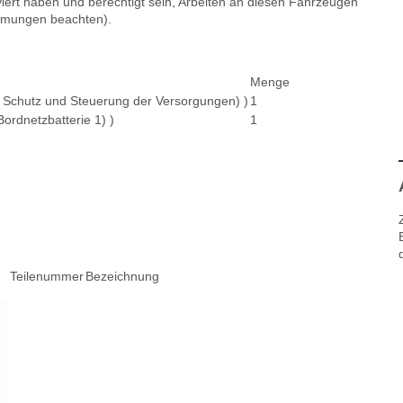
viert haben und berechtigt sein, Arbeiten an diesen Fahrzeugen
immungen beachten).
Menge
it Schutz und Steuerung der Versorgungen) )
1
Bordnetzbatterie 1) )
1
Teilenummer
Bezeichnung