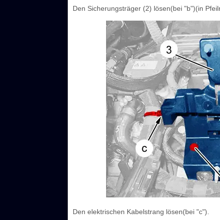
Den Sicherungsträger ‎(2) lösen(bei "b")(in Pfeil
Den elektrischen Kabelstrang lösen(bei "c").