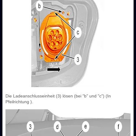
Die Ladeanschlusseinheit (3) lösen (bei "b" und "c") (In
Pfeilrichtung ).