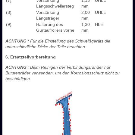
(7)
Verstärkung
1,15
UHLE
Längsschwellersteg
mm
(8)
Verstärkung
2,00
UHLE
Längsträger
mm
(9)
Halterung des
1,30
HLE
Gurtaufrollers vorne
mm
ACHTUNG
: Für die Einstellung des Schweißgeräts die
unterschiedliche Dicke der Teile beachten..
6. Ersatzteilvorbereitung
ACHTUNG
: Beim Reinigen der Verbindungsränder nur
Bürstenräder verwenden, um den Korrosionsschutz nicht zu
beschädigen.