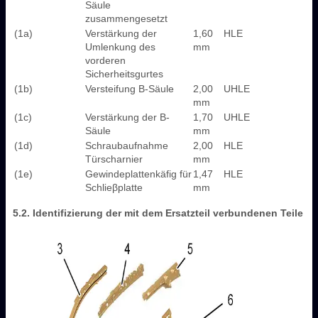
Säule
zusammengesetzt
(1a)
Verstärkung der
1,60
HLE
Umlenkung des
mm
vorderen
Sicherheitsgurtes
(1b)
Versteifung B-Säule
2,00
UHLE
mm
(1c)
Verstärkung der B-
1,70
UHLE
Säule
mm
(1d)
Schraubaufnahme
2,00
HLE
Türscharnier
mm
(1e)
Gewindeplattenkäfig für
1,47
HLE
Schlieβplatte
mm
5.2. Identifizierung der mit dem Ersatzteil verbundenen Teile