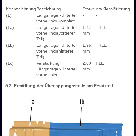
Kennzeichnung
Bezeichnung
Stärke
Art/Klassifizierung
(1)
Längsträger-Unterteil
-
-
vorne links komplett
(1a)
Längsträger-Unterteil
1,47
THLE
vorne links(vorderer
mm
Teil)
(1b)
Längsträger-Unterteil
1,95
THLE
vorne links(hinterer
mm
Teil)
(1c)
Verstärkung
2,80
HLE
Längsträger-Unterteil
mm
vorne links
5.2. Ermittlung der Überlappungsstelle am Ersatzteil