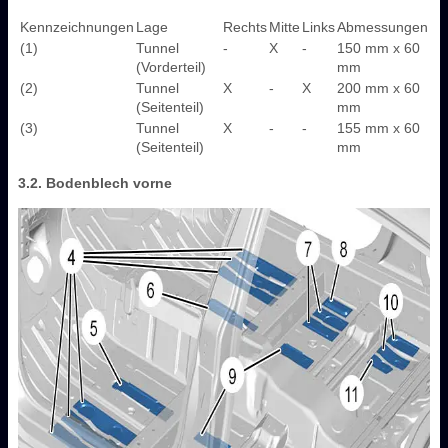
Kennzeichnungen
Lage
Rechts
Mitte
Links
Abmessungen
(1)
Tunnel
-
X
-
150 mm x 60
(Vorderteil)
mm
(2)
Tunnel
X
-
X
200 mm x 60
(Seitenteil)
mm
(3)
Tunnel
X
-
-
155 mm x 60
(Seitenteil)
mm
3.2. Bodenblech vorne