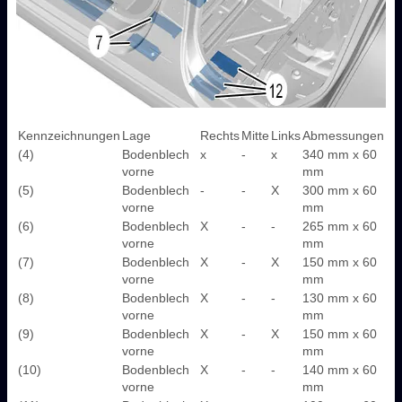
Kennzeichnungen
Lage
Rechts
Mitte
Links
Abmessungen
(4)
Bodenblech
x
-
x
340 mm x 60
vorne
mm
(5)
Bodenblech
-
-
X
300 mm x 60
vorne
mm
(6)
Bodenblech
X
-
-
265 mm x 60
vorne
mm
(7)
Bodenblech
X
-
X
150 mm x 60
vorne
mm
(8)
Bodenblech
X
-
-
130 mm x 60
vorne
mm
(9)
Bodenblech
X
-
X
150 mm x 60
vorne
mm
(10)
Bodenblech
X
-
-
140 mm x 60
vorne
mm