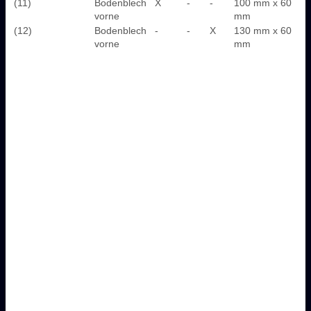
(11)
Bodenblech
X
-
-
100 mm x 60
vorne
mm
(12)
Bodenblech
-
-
X
130 mm x 60
vorne
mm