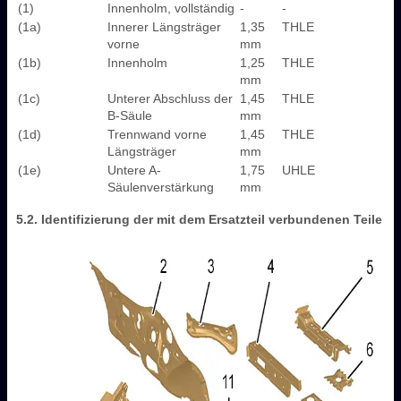
(1)
Innenholm, vollständig
-
-
(1a)
Innerer Längsträger
1,35
THLE
vorne
mm
(1b)
Innenholm
1,25
THLE
mm
(1c)
Unterer Abschluss der
1,45
THLE
B-Säule
mm
(1d)
Trennwand vorne
1,45
THLE
Längsträger
mm
(1e)
Untere A-
1,75
UHLE
Säulenverstärkung
mm
5.2. Identifizierung der mit dem Ersatzteil verbundenen Teile