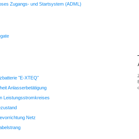
lloses Zugangs- und Startsystem (ADML)
egate
etzbatterie "E-XTEQ"
heit Anlasserbetätigung
en Leistungsstromkreises
dezustand
evorrichtung Netz
abelstrang