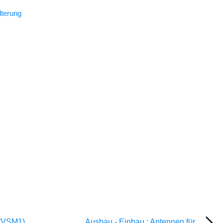
lterung
 (VSM1)
Ausbau - Einbau : Antennen für