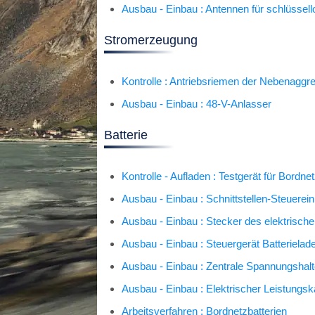
Ausbau - Einbau : Antennen für schlüsse
Stromerzeugung
Kontrolle : Antriebsriemen der Nebenaggr
Ausbau - Einbau : 48-V-Anlasser
Batterie
Kontrolle - Aufladen : Testgerät für Bordn
Ausbau - Einbau : Schnittstellen-Steuerein
Ausbau - Einbau : Stecker des elektrisch
Ausbau - Einbau : Steuergerät Batteriela
Ausbau - Einbau : Zentrale Spannungshalt
Ausbau - Einbau : Elektrischer Leistungsk
Arbeitsverfahren : Bordnetzbatterien